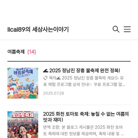
licai89의 세상사는이야기
메
뉴
여름축제
(14)
🌊 2025 정남진 장흥 물축제 완전 정복!
📋 목차🌊 2025 정남진 장흥 물축제 개요💦 유
료 체험 프로그램 상세 안내✨ 무료 프로그램 알차
게 즐기는 팁👨‍👩‍👧‍👦 가족 방문객을 위한 안전
2025.07.28
수칙🏞️ 장흥 물축제와 함께 즐기는 주변 관광지
🎒 성공적인 축제 여행을 위한 준비물❓ FAQ정남
진 장흥 물축제는 매년 여름, 전남 장흥군의 탐진
2025 화천 토마토 축제: 놓칠 수 없는 여름의
강과 편백숲 우드랜드 일원에서 열리는 대한민국
맛과 재미!
대표 여름 축제예요. 2025년에는 7월 26일 토요
면책 조항: 본 블로그 게시물은 2025 화천 토마
일부터 8월 3일 일요일까지 총 9일간 펼쳐져요.
토 축제에 대한 정보를 제공하며, 축제 내용 및 일
시원한 물놀이와 다채로운 체험 프로그램, 아름다