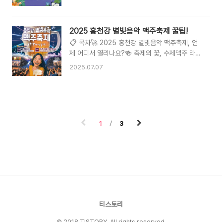
보까지, 전부 한눈에! 💰연금 한방에 끝내기 국민
치면 후회할 여름의 피날레!📅 축제 일정 및 핵심
연금·주택연금·농지연금까지 깔끔 정리! 🍎건강&
정보🍻 어떤 맥주를 마실 수 있을까..
식단 꿀팁 모음 몸이 먼저다! 건강정보 한곳에 싹
2025 홍천강 별빛음악 맥주축제 꿀팁!
다 모았어요 💄뷰티 인사이트 탐구 화장품, 트렌
📋 목차🚀 2025 홍천강 별빛음악 맥주축제, 언
드, 뷰티 꿀팁! 나만 몰랐던 비밀✨ 🎉전국 축제 캘
제 어디서 열리나요?🍻 축제의 꽃, 수제맥주 라인
린더 이번 주말 어디 갈지 고민된다면? 축제 정보
업 전격 분석!🎤 밤하늘을 수놓을 뮤직 라인업은?
모아놨어요! 📋 목차🌊 2025 한강·낙동강 발원
2025.07.07
🍔 맥주와 찰떡궁합! 먹거리 부스 완전정복🎉 놓
지 축제란?🗓️ 축제 주요 일정 및 장소 안내🎉 놓
치면 후회! 즐길 거리와 체험 프로그램🚗 스트레스
치면 안 될 필수 체험 프로그램🚗..
없는 축제 방문을 위한 교통 & 주차 꿀팁
👨‍👩‍👧‍👦 가족, 연인과 함께! 주변 추천 여행지❓
자주 묻는 질문 (FAQ)안녕하세요! 2025년 여름,
1
3
가장 기대되는 축제 중 하나인 '홍천강 별빛음악
맥주축제' 소식을 들고 왔어요. 🍻 매년 여름밤을
시원하게 물들이는 이 축제는 맑은 홍천강변에서
펼쳐지는 별빛, 감미로운 음악, 그리고 짜릿한 수
제맥주가 어우러져 잊지 못할 추억을 선사해요. 특
히 2025년에는 더욱 풍성한 볼거리와 먹거리로
돌아온다..
티스토리
© 2018 TISTORY. All rights reserved.