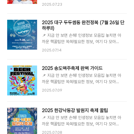
정은 주최 측의 사정에 따라 변경될 수 있습니다.
운 자연 속에서 특별한 추억을 만들 수 있는 기회
2025.07.23
방문 전 반드시 공식 홈페이지를 통해 최신 정보를
랍니다!장흥 물축제의 가장 큰 매력 중 하나는 바
확인하시기 바랍니다. 📋 목차🍅 화천 토마토 축
로 '무료 입장'이라는 점이에요. 축제장에 들어서
제: 왜 지금 주목해야 할까요?🎉 축제 개요: 기간,
2025 대구 두두썸동 완전정복 (7월 26일 단
는 데는 돈을 내지 않아도 되니 부담 없이 방문할
장소, 그리고 무료입장의 매력🌟 하이라이트 프로
하루!!)
수 있죠. 하지..
그램: 토마토를 온몸으로 즐겨요!😋 미식의 향연:
📌 지금 안 보면 손해! 인생정보 모음집 놓치면 아
토마토로 만든 특별한 먹거리👨‍👩‍👧‍👦 가족과 함
까운 핵꿀팁만 쏙쏙!필요한 정보, 여기 다 모아뒀
께하는 즐거움: 아이들을 위한 체험존🚗 축제 방
어요 🧠✨ 🧾생활 꿀팁 총정리 지원금부터 생활정
2025.07.14
문 가이드: 교통편과 숙박 팁💖 지역 상생: 축제가
보까지, 전부 한눈에! 💰연금 한방에 끝내기 국민
가져오는 긍정적인 파급력❓ 자주 묻는 질문
연금·주택연금·농지연금까지 깔끔 정리! 🍎건강&
(FAQ): 축제에 대한 모든 궁금증 해결!2025년 여
식단 꿀팁 모음 몸이 먼저다! 건강정보 한곳에 싹
2025 송도맥주축제 완벽 가이드
름, 강원도 화천 사내면 문화마을 일원이 뜨거운 ..
다 모았어요 💄뷰티 인사이트 탐구 화장품, 트렌
📌 지금 안 보면 손해! 인생정보 모음집 놓치면 아
드, 뷰티 꿀팁! 나만 몰랐던 비밀✨ 🎉전국 축제 캘
까운 핵꿀팁만 쏙쏙!필요한 정보, 여기 다 모아뒀
린더 이번 주말 어디 갈지 고민된다면? 축제 정보
어요 🧠✨ 🧾생활 꿀팁 총정리 지원금부터 생활정
2025.07.09
모아놨어요! 📋 목차✨ 2025 두두썸동 썸머 동구
보까지, 전부 한눈에! 💰연금 한방에 끝내기 국민
축제 기본정보🔫 주요 프로그램: 워터 서바이벌
연금·주택연금·농지연금까지 깔끔 정리! 🍎건강&
게임🎤 놓칠 수 없는 볼거리: 워터방..
식단 꿀팁 모음 몸이 먼저다! 건강정보 한곳에 싹
2025 한강낙동강 발원지 축제 꿀팁
다 모았어요 💄뷰티 인사이트 탐구 화장품, 트렌
📌 지금 안 보면 손해! 인생정보 모음집 놓치면 아
드, 뷰티 꿀팁! 나만 몰랐던 비밀✨ 🎉전국 축제 캘
까운 핵꿀팁만 쏙쏙!필요한 정보, 여기 다 모아뒀
린더 이번 주말 어디 갈지 고민된다면? 축제 정보
어요 🧠✨ 🧾생활 꿀팁 총정리 지원금부터 생활정
모아놨어요! 📋 목차🎉 2025 송도맥주축제, 놓
2025.07.08