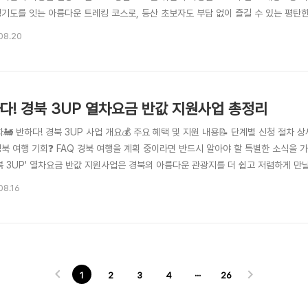
경기도를 잇는 아름다운 트레킹 코스로, 등산 초보자도 부담 없이 즐길 수 있는 평탄
년 개방 이후 많은 사랑을 받고 있습니다. 총 6.8km의 비교적 짧은 거리로 남녀노
08.20
지원센터와 교현탐방지원센터 두 곳에서 시작할 수 있으며, 출발점에 따라 코스의 느
다! 경북 3UP 열차요금 반값 지원사업 총정리
차🚂 반하다! 경북 3UP 사업 개요💰 주요 혜택 및 지원 내용📝 단계별 신청 절차 
경북 여행 기회❓ FAQ 경북 여행을 계획 중이라면 반드시 알아야 할 특별한 소식을 
경북 3UP' 열차요금 반값 지원사업은 경북의 아름다운 관광지를 더 쉽고 저렴하게 만
는 것을 넘어, 지역 경제 활성화와 관광객 유치를 목표로 하고 있어요. 특히 올해는 
08.16
년 5월 9일부터 12월 10일까지 진행되며, 예산이 소진되면 조기 종료될 수 있으니 서
1
2
3
4
···
26