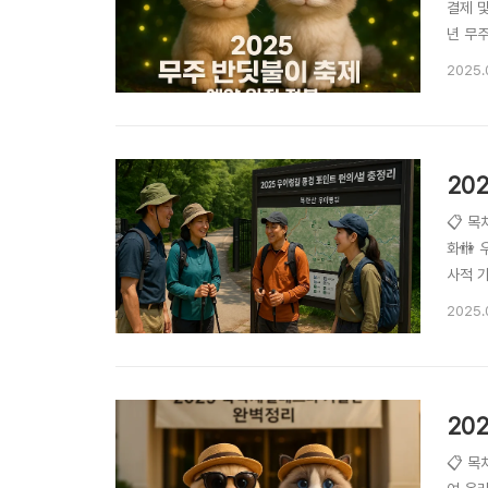
결제 및
년 무
연의 
2025.
이 되
20
📋 
화🚻
사적 
코스로
2025.
히 훼
20
📋 목