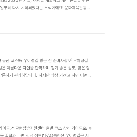
세요! 2025년 가을, 여행을 계획하고 계신 분들을 위한
 20일부터 다시 시작되었다는 소식이에요! 문화체육관광부
행의 기회를 제공하기 위해 마련되었답니다. 이번 하반기
재난지역편', 그리고 다가올..
추천 등산 코스🎒 우이령길 방문 전 준비사항💡 우이령길
령길은 아름다운 자연을 만끽하며 걷기 좋은 길로, 많은 탐
방문하기 편리하답니다. 하지만 막상 가려고 하면 어떤
신 정보를 바탕으로 우이령길 가는 법을 교통편부터 주차장
아갔다가는 입장이 불가능하니 반드시 방문..
세 가이드📍 교현탐방지원센터 출발 코스 상세 가이드🌄 놓
 이용 꿀팁과 주변 식당 정보❓ FAQ북한산 우이령길은 서