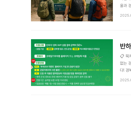
울과 
2009
2025.
이탐방
반하
📋 목
없는 
다! 
줄여주
2025.
2025