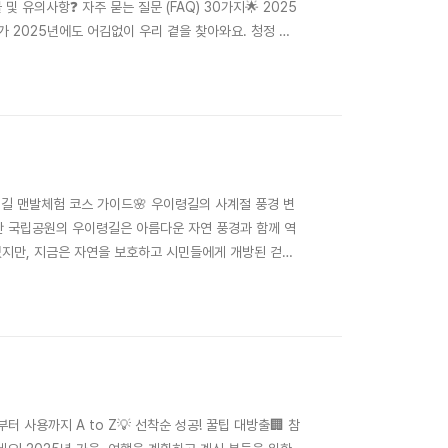
및 유의사항❓ 자주 묻는 질문 (FAQ) 30가지🌟 2025
 2025년에도 어김없이 우리 곁을 찾아와요. 청정 자
축제랍니다. 특히 아이들에게는 잊지 못할 자연 체험 학습
 단연 '반딧불이 신비탐..
령길 맨발체험 코스 가이드🌸 우이령길의 사계절 풍경 변
한산 국립공원의 우이령길은 아름다운 자연 풍경과 함께 역
었지만, 지금은 자연을 보호하고 시민들에게 개방된 걷기
자연을 만끽할 수 있다는 점이 가장 큰 장점이에요. 특
. 우이령길은 서울 강북구 우이동과 경기 양주시 교..
터 사용까지 A to Z💡 선착순 성공! 꿀팁 대방출🏢 참