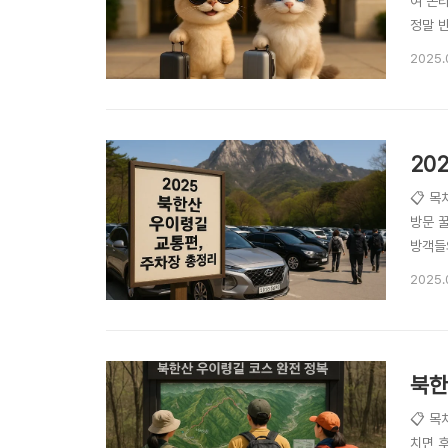
여 온라
정말 
와 한
2025.
행사는 
20
📋 목
방문 꿀
방객들
노선을
2025.
까지 
북한
📋 목
치면 후