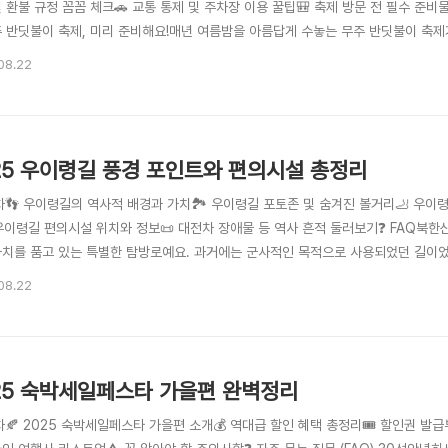
 환불 규정 꼼꼼 체크🚗 교통 통제 및 주차장 이용 꿀팁🎒 축제 방문 전 필수 준비물 
주 반딧불이 축제, 미리 준비해요!매년 여름밤을 아름답게 수놓는 무주 반딧불이 축제가
상징인 반딧불이를 직접 볼 수 있는 흔치 않은 기회라 많은 분들이 손꼽아 기다리는 
08.22
고, 어른들에게는 동심으로 돌아가는 힐링의 시간을 선물해요. 이 축제의 하이라이트는
25 우이령길 풍경 포인트와 편의시설 총정리
목차👣 우이령길의 역사적 배경과 가치🏞️ 우이령길 포토존 및 숨겨진 볼거리🦶 우이
 우이령길 편의시설 위치와 정보📜 대전차 장애물 등 역사 흔적 둘러보기❓ FAQ북
가치를 품고 있는 특별한 탐방로예요. 과거에는 군사적인 목적으로 사용되었던 길이
 많은 사랑을 받고 있어요. 사전 예약제로 운영되기 때문에 좀 더 한적하고 쾌적하게 
08.22
손되지 않은 자연 환경과 다양한 식생을 관찰할 수 있어 생태 학습의 장으로도 훌륭해요
25 숙박세일페스타 가을편 완벽정리
차🍂 2025 숙박세일페스타 가을편 소개💰 역대급 할인 혜택 총정리🎟️ 할인권 발급부