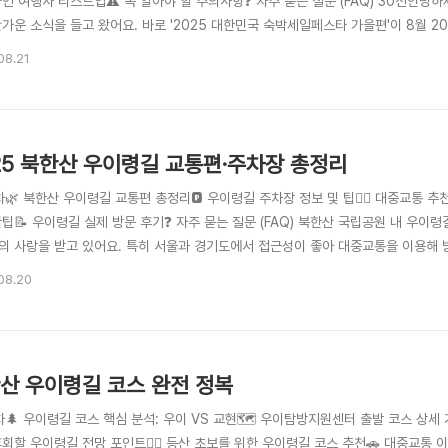
인 여행사 리스트업⚠️ 꼭 알아야 할 주의사항❓ 자주 묻는 질문 (FAQ) 30선안녕하
반가운 소식을 들고 왔어요. 바로 '2025 대한민국 숙박세일페스타 가을편'이 8월
국관광공사가 주관하는 이 행사는 국내 관광을 활성화하고, 우리 모두에게 알뜰한 여
08.21
가을의 정취를 만끽할 수 있는 '가을편'과 더불어, 특별재난지역의 회복을 돕는 '특별
25 북한산 우이령길 교통편·주차장 총정리
차🌿 북한산 우이령길 교통편 총정리🅿️ 우이령길 주차장 정보 및 팁🚶‍♂️ 대중교통 
팁📝 우이령길 실제 방문 후기❓ 자주 묻는 질문 (FAQ) 북한산 국립공원 내 우이
의 사랑을 받고 있어요. 특히 서울과 경기도에서 접근성이 좋아 대중교통을 이용해 
 타야 할지, 주차는 어디에 해야 할지 막막할 때가 많죠. 이 글에서는 2025년 최
08.20
상세하게 알려드릴게요.우이령길은 사전에 탐방예약이 필수인 구간이에요. 무작정 찾
산 우이령길 코스 완전 정복
차🌲 우이령길 코스 핵심 분석: 우이 VS 교현🗺️ 우이탐방지원센터 출발 코스 상
회할 우이령길 전망 포인트🚶‍♀️ 등산 초보를 위한 우이령길 코스 추천🚗 대중교통