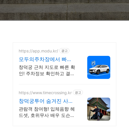
https://app.modu.kr/
광고
모두의주차장에서 빠른
주차! 서울주차장 최대
창덕궁 근처 지도로 빠른 확
80% 할인
인! 주차정보 확인하고 결제
까지 한 번에!
https://www.timecrossing.kr
광고
창덕궁투어 숨겨진 사랑
이야기
관람객 참여형! 입체음향 헤
드셋, 호위무사 배우 도슨트
와의 왕실의 사랑 시간여행